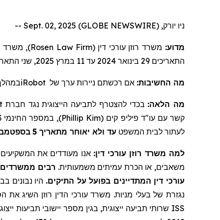
ניו יורק, Sept. 02, 2025 (GLOBE NEWSWIRE) --
משרד עורכ
Rosen Law Firm
משרד רוזן עורכי דין (
מדוע:
שני התאריכ
2025
במרץ
11
עד
2024
בינואר
29
התאריכים
במהלך 
iRobot
של
ניירות ערך
אם רכשתם
מה החשיבות:
t
בכדי להצטרף לתביעה הייצוגית נגד חברת
מה הלאה:
), במספר החינמי 866-767-3653, או בדוא"ל:
Phillip Kim
קשר עם עו"ד פיליפ קים (
בספטמבר 25
5
עד ולא יאוחר מתאריך
לעתור לבית המשפט
למה משרד רוזן עורכי דין:
אנו מעודדים את המשקיעים ל,
משאבים, או הכרת עמיתים משמעותית.
רבים ממשרדים א
עורכי דין המתדיינים בפועל על התיקים.
היו נבונים בבח
נגזרת של בעלי מניות. משרד עורכי הדין רוזן השיג את הס
ISS