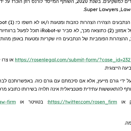
.
Super Lawyers
,
Law
bot
 הנתבעים הצהירו הצהרות כוזבות ומטעות ו/או לא חשפו כי: (1
iRobot
כך, לא סביר ש
 ו-(4) כתוצאה מכך, ההצהרות הפומביות של הנתבעים היו שקריות ומטעות באופ
https://rosenlegal.com/submit-form/?case_id=232
יעה הייצוגית
ל ידי גורם מייעץ, אלא אם סיכמתם עם גורם כזה. באפשרותכם לבחו
שותף להתאוששות עתידית פוטנציאלית אינה תלויה בשירותו כתובע מרכ
aw-firm
או
בטוויטר
:
https://twitter.com/rosen_firm
או
ומה