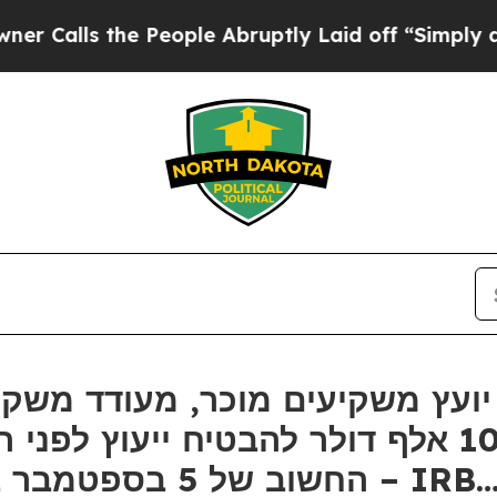
s the People Abruptly Laid off “Simply a Math
החשוב של 5 בספטמבר בתביעה ייצוגית בניירות ערך – IRB