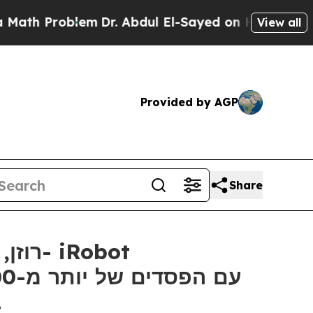
 Problem
Dr. Abdul El-Sayed on Historic Michigan 
View all
Provided by AGP
Share
…