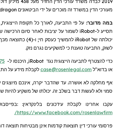
2019 לבדה משרד עורכי הדין החזיר
מעל
438 מיליון דולרים למשקיעים. בשנת 2020, השותף המייסד לורנס רוזן הוכרז על ידי חברת
dragon
מעורכי הדין במשרד זה מוכרים על ידי הביטאונים
במה מדובר:
על פי התביעה, לאורך כל תקופת הייצוגית,)
לשמור על יציבות לאחר סיום הרכישה של אמזון; (2) כתוצאה מ-
iRobot
תסייע ל-
להמשיך כעסק חי;
iRobot
יכולתה של
לשוק, התביעה טוענת כי למשקיעים נגרם נזק.
75
, היכנסו ל-
iRobot
כדי להצטרף לתביעה הייצוגית נגד
לקבלת מידע על התב.
case@rosenlegal.com
או בדוא"ל
אף מחלקה לא אושרה. עד שהדבר יקרה, אינכם מיוצגים ע
סמוי ולא לעשות דבר בשלב זה. יכולתו של משקיע להיות .
בפייסבוק
:
:
בלינקדאין
עידכונים
עקבו אחרינו לקבלת
https://www.facebook.com/rosenlawfirm/
פרסומי עורכי דין: תוצאות קודמות אינן מבטיחות תוצאה ד.