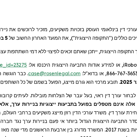
), י דין בינלאומי העוסק בזכויות משקיעים, מזכיר לרוכשים את
נייר
בס
5
, ים כוללים ("התקופה הייצוגית"), את המועד האחרון החשוב של
התקופה הייצוגית
ייתכן שאתם זכאים לפיצוי ללא דמי השתתפות עצמי.
se_id=23275
, או למידע אודות התביעה הייצוגית היכנסו אל:
iRobo
כבר הוגשה תבי
case@rosenlegal.com
תובע מרכזי הוא גורם מייצג, הפועל בשמם של כל השותפים.
.
20
בחור עורך דין ראוי, בעל עבר של הצלחות מובילות. לעיתים קרובות,
לה אינם מטפלים בפועל בתביעות ייצוגיות בניירות ערך, אלא
ירת עורך דין. משרד עורכי הדין רוזן מייצג משקיעים ברחבי העולם, תו
דר התביעה הייצוגית הגדול ביותר אי פעם בניירות ערך נגד חברה ס