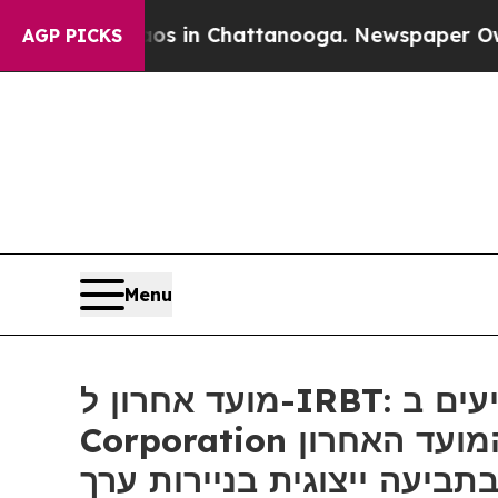
apse
Chaos in Chattanooga. Newspaper Owner Call
AGP PICKS
Menu
מועד אחרון ל-IRBT: רוזן, יועץ משקיעים מוכר, מעודד משקיעים ב- iRobot
Corporation עם הפסדים של יותר מ-100 אלף דולר להבטיח ייעוץ לפני המועד האחרון