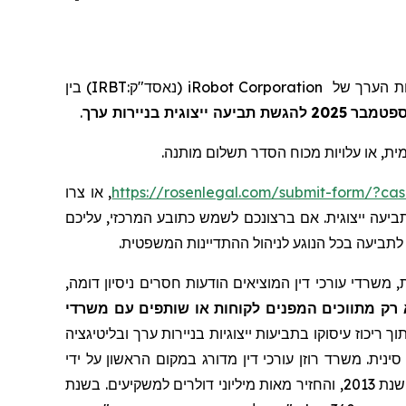
) בין
IRBT:
נאסד"ק
(
iRobot Corporation
של
ות הערך
.
להגשת תביעה ייצוגית בניירות ערך
2025
פטמבר
, ת, או עלויות מכוח הסדר תשלום מותנה
, או צרו
https://rosenlegal.com/submit-form/?ca
. עה ייצוגית. אם ברצונכם לשמש כתובע המרכזי, עליכם
 לתביעה בכל הנוגע לניהול ההתדיינות המשפטית
 משרדי עורכי דין המוציאים הודעות חסרים ניסיון דומה
 רק מתווכים המפנים לקוחות או שותפים עם משרדי
ך ריכוז עיסוקו בתביעות ייצוגיות בניירות ערך ובליטיגציה
ינית. משרד רוזן עורכי דין מדורג במקום הראשון על ידי
שרותי תביעה ייצוגית, בגין מספר יישובי תביעות ייצוגיות בשנת 2017. המשרד מדורג בין ארבעת הראשונים מדי שנה מאז שנת 2013, והחזיר מאות מיליוני דולרים למשקיעים. בשנת