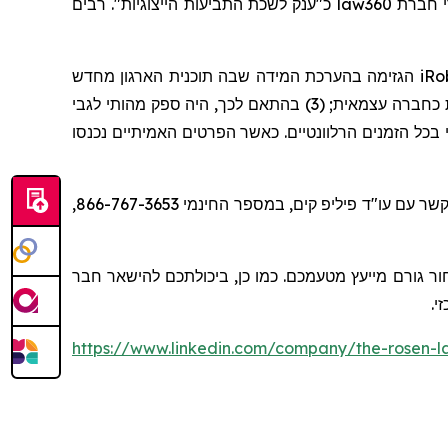
כ"ענק לשכת התביעות הייצוגיות". רבים
law360
הגזימה בהערכת המידה שבה תוכנית הארגון מחדש
iRo
תוכל לפעול ברווחיות כחברה עצמאית; (3) בהתאם לכך, היה ספק מהותי לגבי
ן מהותי בכל הזמנים הרלוונטיים. כאשר הפרטים האמיתיים נכנסו
או צרו קשר עם עו"ד פיליפ קים, במספר החינמי 866-767-3653,
ר גורם מייעץ מטעמכם. כמו כן, ביכולתכם להישאר חבר
זי
https://www.linkedin.com/company/the-rosen-l